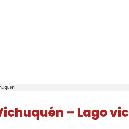
chuquén
ichuquén – Lago vi