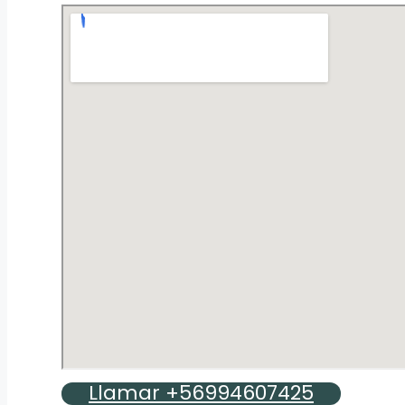
Llamar +56994607425