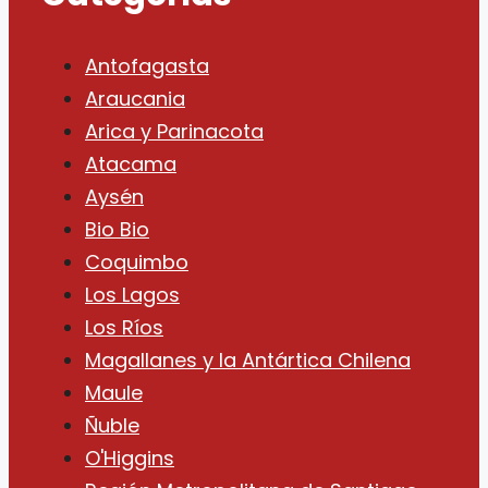
Antofagasta
Araucania
Arica y Parinacota
Atacama
Aysén
Bio Bio
Coquimbo
Los Lagos
Los Ríos
Magallanes y la Antártica Chilena
Maule
Ñuble
O'Higgins