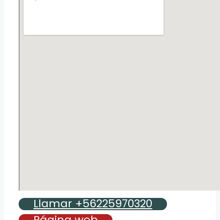
Llamar +56225970320
Página web